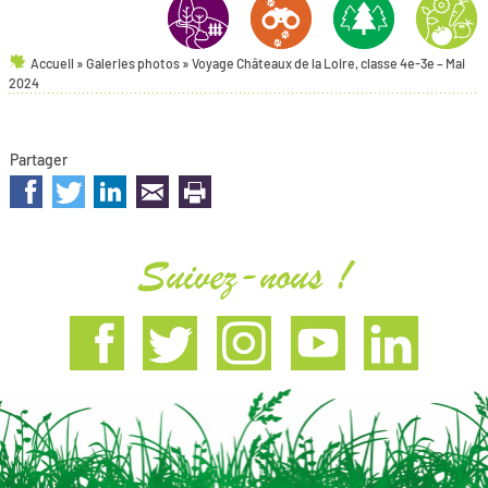
Accueil
»
Galeries photos
»
Voyage Châteaux de la Loire, classe 4e-3e – Mai
AMÉNAGEMENTS PAYSAGERS
NATURE & ENVIRONNEMENT
FORÊT
HORTICULT
2024
Partager
sur les réseaux sociaux
Suivez-nous !
Facebook
Twitter
Instagram
Youtube
Linkedin