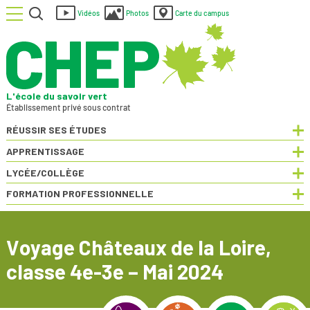
Menu
Rechercher
Vidéos
Photos
Carte du campus
L'école du savoir vert
Établissement privé sous contrat
RÉUSSIR SES ÉTUDES
Dép
APPRENTISSAGE
Dép
LYCÉE/COLLÈGE
Dép
FORMATION PROFESSIONNELLE
Dép
Voyage Châteaux de la Loire,
classe 4e-3e – Mai 2024