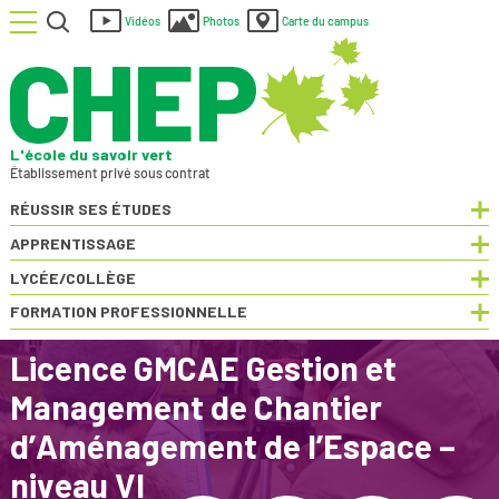
Menu
Rechercher
Vidéos
Photos
Carte du campus
L'école du savoir vert
Établissement privé sous contrat
RÉUSSIR SES ÉTUDES
Dép
APPRENTISSAGE
Dép
- ACTIF
LYCÉE/COLLÈGE
Dép
FORMATION PROFESSIONNELLE
Dép
Licence GMCAE Gestion et
Management de Chantier
d’Aménagement de l’Espace –
niveau VI