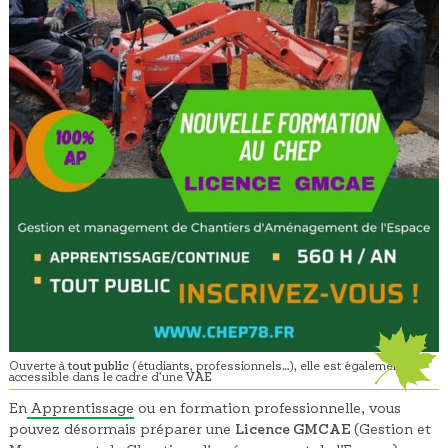
tout public
Ouverte à
(étudiants, professionnels…), elle est également
VAE
accessible dans le cadre d’une
En
Apprentissage
ou en formation professionnelle, vous
pouvez désormais préparer une
Licence GMCAE
(Gestion et