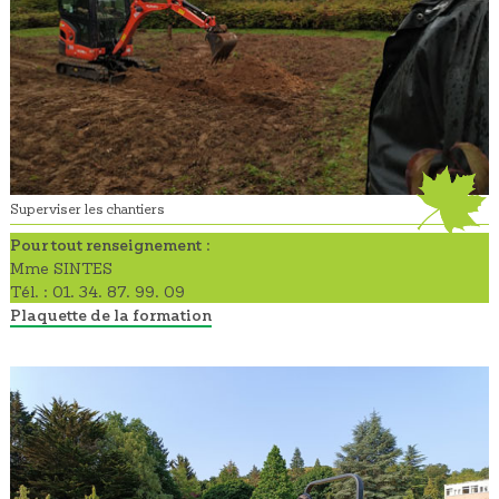
Superviser les chantiers
Pour tout renseignement
:
Mme SINTES
Tél. : 01. 34. 87. 99. 09
Plaquette de la formation