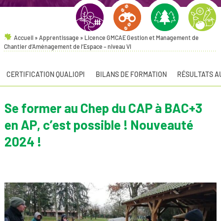
Accueil
»
Apprentissage
»
Licence GMCAE Gestion et Management de
AMÉNAGEMENTS PAYSAGERS
NATURE & ENVIRONNEMENT
FORÊT
HORTICULT
Chantier d’Aménagement de l’Espace – niveau VI
CERTIFICATION QUALIOPI
BILANS DE FORMATION
RÉSULTATS A
Se former au Chep du CAP à BAC+3
en AP, c’est possible ! Nouveauté
2024 !