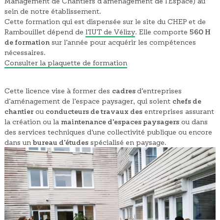
Management de Chantiers d’aménagement de l’Espace) au
sein de notre établissement.
Cette formation qui est dispensée sur le site du CHEP et de
Rambouillet dépend de
l’IUT de Vélizy
. Elle comporte
560 H
de formation
sur l’année pour acquérir les compétences
nécessaires.
Consulter la plaquette de formation
Cette licence vise à former des
cadres
d’entreprises
d’aménagement de l’espace paysager, qui soient
chefs de
chantier
ou
conducteurs de travaux des
entreprises assurant
la création ou la
maintenance d’espaces paysagers
ou dans
des services techniques d’une collectivité publique ou encore
dans un
bureau d’études
spécialisé en paysage.