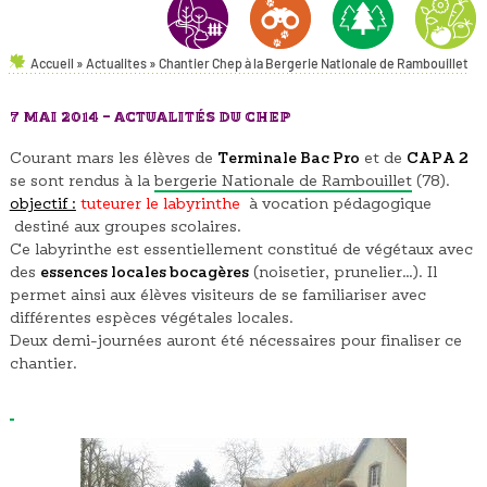
Accueil
»
Actualites
»
Chantier Chep à la Bergerie Nationale de Rambouillet
AMÉNAGEMENTS PAYSAGERS
NATURE & ENVIRONNEMENT
FORÊT
HORTICULT
7 MAI 2014 -
ACTUALITÉS DU CHEP
Courant mars les élèves de
Terminale Bac Pro
et de
CAPA 2
se sont rendus à la
bergerie Nationale de Rambouillet
(78).
objectif :
tuteurer le labyrinthe
à vocation pédagogique
destiné aux groupes scolaires.
Ce labyrinthe est essentiellement constitué de végétaux avec
des
essences locales bocagères
(noisetier, prunelier…). Il
permet ainsi aux élèves visiteurs de se familiariser avec
différentes espèces végétales locales.
Deux demi-journées auront été nécessaires pour finaliser ce
chantier.