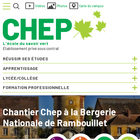
Menu
Rechercher
Vidéos
Photos
Carte du campus
L'école du savoir vert
Établissement privé sous contrat
RÉUSSIR SES ÉTUDES
Dép
APPRENTISSAGE
Dép
LYCÉE/COLLÈGE
Dép
FORMATION PROFESSIONNELLE
Dép
Chantier Chep à la Bergerie
Nationale de Rambouillet