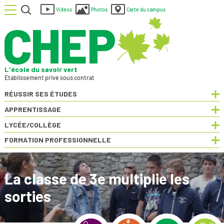
Menu
Rechercher
Vidéos
Photos
Carte du campus
L'école du savoir vert
Établissement privé sous contrat
RÉUSSIR SES ÉTUDES
Dép
APPRENTISSAGE
Dép
LYCÉE/COLLÈGE
Dép
FORMATION PROFESSIONNELLE
Dép
La classe de 3e multiplie les
sorties