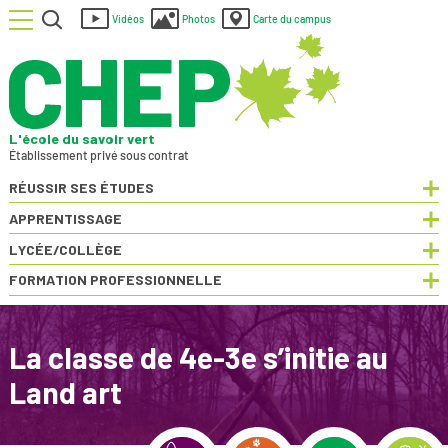
Menu
Rechercher
Vidéos
Photos
Carte du campus
L'école du savoir vert
Établissement privé sous contrat
RÉUSSIR SES ÉTUDES
Dép
APPRENTISSAGE
Dép
LYCÉE/COLLÈGE
Dép
FORMATION PROFESSIONNELLE
Dép
La classe de 4e-3e s’initie au
Land art