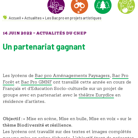
Accueil
»
Actualites
»
Les Bac pro en projets artistiques
AMÉNAGEMENTS PAYSAGERS
NATURE & ENVIRONNEMENT
FORÊT
HORTICULT
14 JUIN 2022 -
ACTUALITÉS DU CHEP
Un partenariat gagnant
Les lycéens de
Bac pro Aménagements Paysagers
,
Bac Pro
Forêt
et
Bac Pro GMNF
ont travaillé cette année en cours de
Français et d’Education Socio-culturelle sur un projet de
groupe avec en partenariat avec le
théâtre Eurydice
en
résidence d’artistes.
Objectif :
« Mise en scène, Mise en bulle, Mise en voix » sur le
thème Biodiversité et résilience
.
Les lycéens ont travaillé sur des textes et images complétés
par une mise en scène élaborée. L’objectif étant de présenter