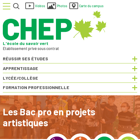
Menu
Rechercher
Vidéos
Photos
Carte du campus
L'école du savoir vert
Établissement privé sous contrat
RÉUSSIR SES ÉTUDES
Dép
APPRENTISSAGE
Dép
LYCÉE/COLLÈGE
Dép
FORMATION PROFESSIONNELLE
Dép
Les Bac pro en projets
artistiques