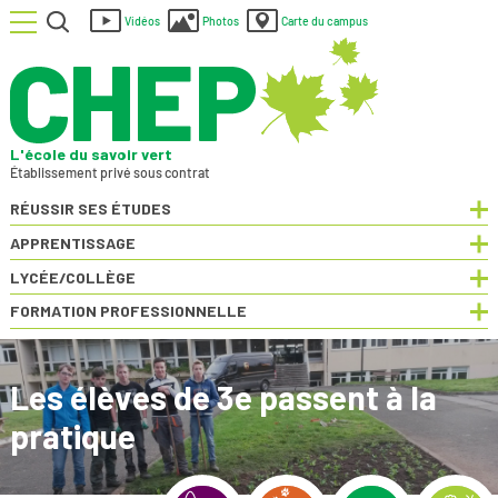
Menu
Rechercher
Vidéos
Photos
Carte du campus
L'école du savoir vert
Établissement privé sous contrat
RÉUSSIR SES ÉTUDES
Dép
APPRENTISSAGE
Dép
LYCÉE/COLLÈGE
Dép
FORMATION PROFESSIONNELLE
Dép
Les élèves de 3e passent à la
pratique