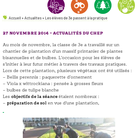
Accueil
»
Actualites
»
Les élèves de 3e passent à la pratique
AMÉNAGEMENTS PAYSAGERS
NATURE & ENVIRONNEMENT
FORÊT
HORTICULT
27 NOVEMBRE 2014 -
ACTUALITÉS DU CHEP
Au mois de novembre, la classe de 3e a travaillé sur un
chantier de plantation d’un massif printanier de plantes
bisannuelles et de bulbes. L’occasion pour les élèves de
s’initier à leur futur métier à travers des travaux pratiques.
Lors de cette plantation, plusieurs végétaux ont été utilisés :
– Bellis perennis : paquerette d’ornement
– Viola x wittrockiana : pensée à grosses fleurs
– bulbes de tulipe blanche
Les
objectifs de la séance
étaient nombreux :
–
préparation de sol
en vue d’une plantation,