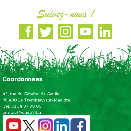
Suivez-nous !
Facebook
Twitter
Instagram
Youtube
Linkedin
Coordonnées
43, rue du Général de Gaulle
78 490 Le Tremblay-sur-Mauldre
Tél. 01 34 87 99 09
contact@chep78.fr