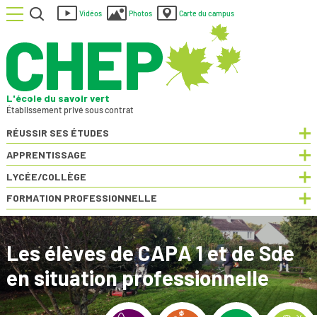
Menu
Rechercher
Vidéos
Photos
Carte du campus
L'école du savoir vert
Établissement privé sous contrat
RÉUSSIR SES ÉTUDES
Dép
APPRENTISSAGE
Dép
LYCÉE/COLLÈGE
Dép
FORMATION PROFESSIONNELLE
Dép
Les élèves de CAPA 1 et de Sde
en situation professionnelle