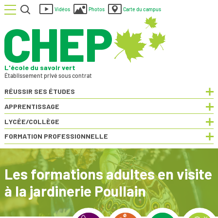
Menu
Rechercher
Vidéos
Photos
Carte du campus
L'école du savoir vert
Établissement privé sous contrat
RÉUSSIR SES ÉTUDES
Dép
APPRENTISSAGE
Dép
LYCÉE/COLLÈGE
Dép
FORMATION PROFESSIONNELLE
Dép
Les formations adultes en visite
à la jardinerie Poullain