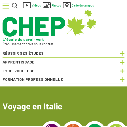
Menu
Rechercher
Vidéos
Photos
Carte du campus
L'école du savoir vert
Établissement privé sous contrat
RÉUSSIR SES ÉTUDES
Dép
APPRENTISSAGE
Dép
LYCÉE/COLLÈGE
Dép
FORMATION PROFESSIONNELLE
Dép
Voyage en Italie